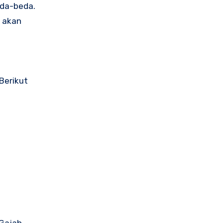
eda-beda.
 akan
Berikut