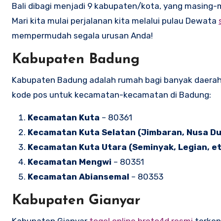
Bali dibagi menjadi 9 kabupaten/kota, yang masing
Mari kita mulai perjalanan kita melalui pulau Dewata
mempermudah segala urusan Anda!
Kabupaten Badung
Kabupaten Badung adalah rumah bagi banyak daerah w
kode pos untuk kecamatan-kecamatan di Badung:
Kecamatan Kuta
– 80361
Kecamatan Kuta Selatan (Jimbaran, Nusa Dua
Kecamatan Kuta Utara (Seminyak, Legian, et
Kecamatan Mengwi
– 80351
Kecamatan Abiansemal
– 80353
Kabupaten Gianyar