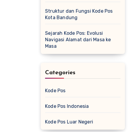
Struktur dan Fungsi Kode Pos
Kota Bandung
Sejarah Kode Pos: Evolusi
Navigasi Alamat dari Masa ke
Masa
Categories
Kode Pos
Kode Pos Indonesia
Kode Pos Luar Negeri