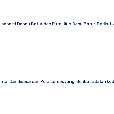
 seperti Danau Batur dan Pura Ulun Danu Batur. Berikut
tai Candidasa dan Pura Lempuyang. Berikut adalah ko