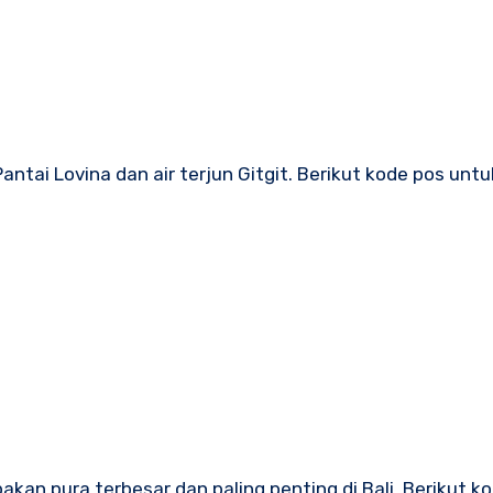
Pantai Lovina dan air terjun Gitgit. Berikut kode pos untu
kan pura terbesar dan paling penting di Bali. Berikut k