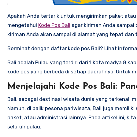
Apakah Anda tertarik untuk mengirimkan paket atau surat ke teman dan saudara Anda yang berada di Bali? Anda harus
mengetahui
Kode Pos Bali
agar kiriman Anda sampai 
kiriman Anda akan sampai di alamat yang tepat dan t
Berminat dengan daftar kode pos Bali? Lihat informa
Bali adalah Pulau yang terdiri dari 1 Kota madya 8 ka
kode pos yang berbeda di setiap daerahnya. Untuk me
Menjelajahi Kode Pos Bali: P
Bali, sebagai destinasi wisata dunia yang terkenal, memiliki banyak keindahan alam dan budaya yang memikat hati.
Namun, di balik pesona pariwisata, Bali juga memilik
paket, atau administrasi lainnya. Pada artikel ini, ki
seluruh pulau.