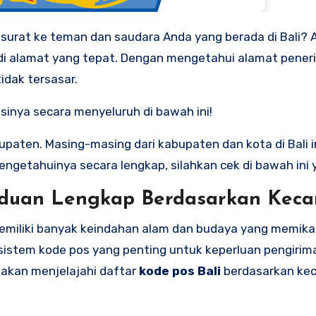
di alamat yang tepat. Dengan mengetahui alamat pener
idak tersasar.
sinya secara menyeluruh di bawah ini!
bupaten. Masing-masing dari kabupaten dan kota di Bali i
ngetahuinya secara lengkap, silahkan cek di bawah ini 
anduan Lengkap Berdasarkan Kec
i sistem kode pos yang penting untuk keperluan pengirim
ta akan menjelajahi daftar
kode pos Bali
berdasarkan ke