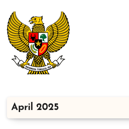
Lewati
ke
konten
April 2025