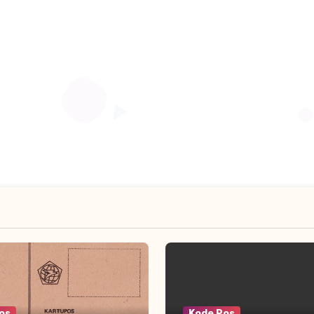
os
Kode Pos