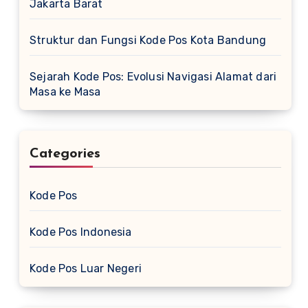
Jakarta Barat
Struktur dan Fungsi Kode Pos Kota Bandung
Sejarah Kode Pos: Evolusi Navigasi Alamat dari
Masa ke Masa
Categories
Kode Pos
Kode Pos Indonesia
Kode Pos Luar Negeri