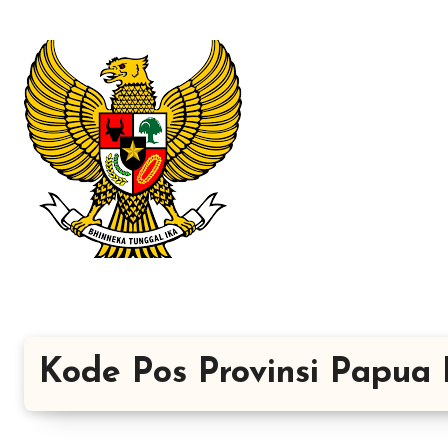
Lewati
ke
konten
Kode Pos Provinsi Papua 