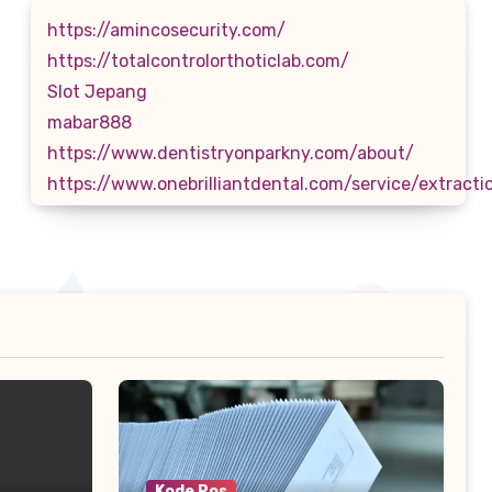
https://amincosecurity.com/
https://totalcontrolorthoticlab.com/
Slot Jepang
mabar888
https://www.dentistryonparkny.com/about/
https://www.onebrilliantdental.com/service/extracti
Kode Pos