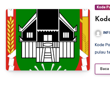
Kode P
Kode
INF
Kode Pos Kalimantan Selatan – Kalimantan merupakan
pulau t
Baca 